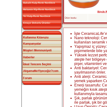
Bakalit Kulp-Renk NonStick
Melamin Klp-Renk NonStick
Büyük Re
Tel Kulp-Renk NonStick
Ürün kodu:
Emaye Dekorlu Ürünler
İşte CeramicaLife’ı
Nano teknoloji: Cer
kullanılan seramik
Yapışmaz iç yüzey:
pişirmelerde bile y
Yüksek lezzet perfo
ateşte her bölgeye 
pişer, vitaminleri v
Anti baktariyel: Ce
yayılmasının önler. 
Anti alerji: Ceramic
yemek yaparken Cera
Enerji tasarrufu: 
yemeğin kısık ateşt
kullanımıyla tasarru
Şık, parlak görünü
ile parlak, şık bir 
Uzun Ömürlü: Ceram