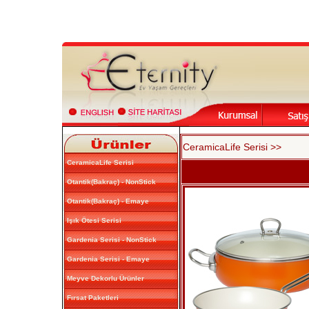
CeramicaLife Serisi >>
CeramicaLife Serisi
Otantik(Bakraç) - NonStick
Otantik(Bakraç) - Emaye
Işık Ötesi Serisi
Gardenia Serisi - NonStick
Gardenia Serisi - Emaye
Meyve Dekorlu Ürünler
Fırsat Paketleri