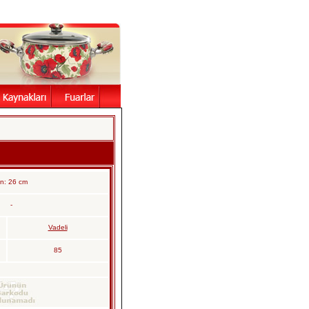
n: 26 cm
-
Vadeli
85