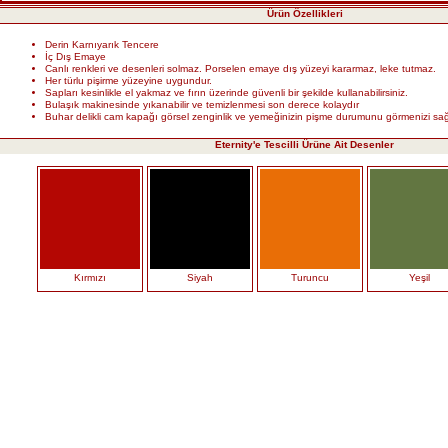
Ürün Özellikleri
Derin Karnıyarık Tencere
İç Dış Emaye
Canlı renkleri ve desenleri solmaz. Porselen emaye dış yüzeyi kararmaz, leke tutmaz.
Her türlu pişirme yüzeyine uygundur.
Sapları kesinlikle el yakmaz ve fırın üzerinde güvenli bir şekilde kullanabilirsiniz.
Bulaşık makinesinde yıkanabilir ve temizlenmesi son derece kolaydır
Buhar delikli cam kapağı görsel zenginlik ve yemeğinizin pişme durumunu görmenizi sağ
Eternity'e Tescilli Ürüne Ait Desenler
Kırmızı
Siyah
Turuncu
Yeşil