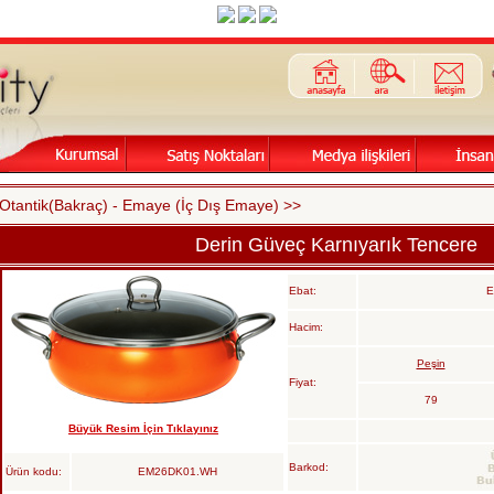
Otantik(Bakraç) - Emaye (İç Dış Emaye) >>
Derin Güveç Karnıyarık Tencere
Ebat:
E
Hacim:
Peşin
Fiyat:
79
Büyük Resim İçin Tıklayınız
Barkod:
Ürün kodu:
EM26DK01.WH