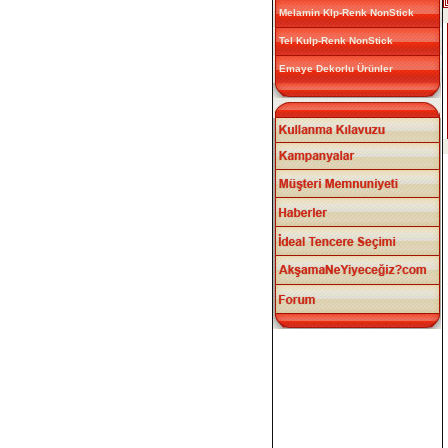
Melamin Klp-Renk NonStick
Tel Kulp-Renk NonStick
Emaye Dekorlu Ürünler