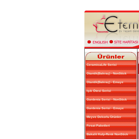
CeramicaLife Serisi
Otantik(Bakraç) - NonStick
Otantik(Bakraç) - Emaye
Işık Ötesi Serisi
Gardenia Serisi - NonStick
Gardenia Serisi - Emaye
Meyve Dekorlu Ürünler
Fırsat Paketleri
Bakalit Kulp-Renk NonStick