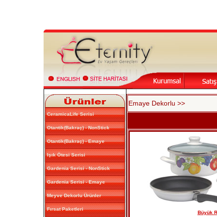
Emaye Dekorlu >>
CeramicaLife Serisi
Otantik(Bakraç) - NonStick
Otantik(Bakraç) - Emaye
Işık Ötesi Serisi
Gardenia Serisi - NonStick
Gardenia Serisi - Emaye
Meyve Dekorlu Ürünler
Fırsat Paketleri
Büyük Re