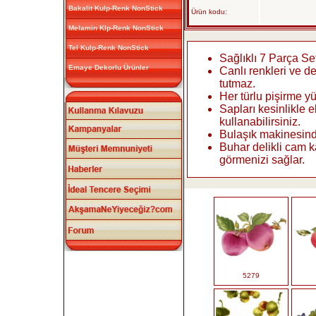
Bakalit Kulp-Renk NonStick
Ürün kodu:
Melamin Klp-Renk NonStick
Tel Kulp-Renk NonStick
Sağlıklı 7 Parça Se
Emaye Dekorlu Ürünler
Canlı renkleri ve d
tutmaz.
Her türlu pişirme y
Sapları kesinlikle e
kullanabilirsiniz.
Bulaşık makinesind
Buhar delikli cam 
görmenizi sağlar.
5279