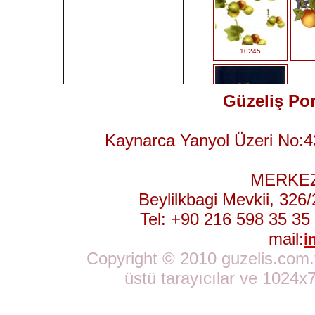
10245
Güzeliş Por
Kaynarca Yanyol Üzeri No:4
4542-L
MERKEZ
Beylilkbagi Mevkii, 32
Tel: +90 216 598 35 35
mail:
i
Copyright © 2010 guzelis.com.tr
üstü tarayıcılar ve 1024x7