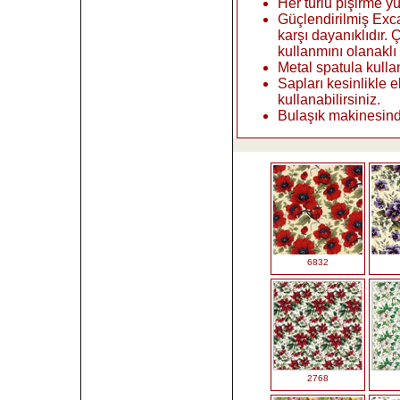
Her türlu pişirme y
Güçlendirilmiş Exc
karşı dayanıklıdır.
kullanmını olanaklı 
Metal spatula kullan
Sapları kesinlikle e
kullanabilirsiniz.
Bulaşık makinesind
6832
2768