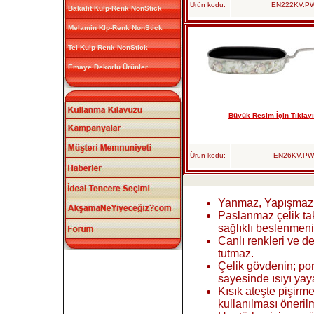
Ürün kodu:
EN222KV.P
Bakalit Kulp-Renk NonStick
Melamin Klp-Renk NonStick
Tel Kulp-Renk NonStick
Emaye Dekorlu Ürünler
Büyük Resim İçin Tıklayı
Ürün kodu:
EN26KV.PW
Yanmaz, Yapışmaz 
Paslanmaz çelik ta
sağlıklı beslenmeni
Canlı renkleri ve d
tutmaz.
Çelik gövdenin; po
sayesinde ısıyı yaya
Kısık ateşte pişirm
kullanılması öneril