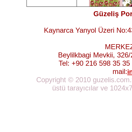
Güzeliş Por
Kaynarca Yanyol Üzeri No:4
2956
MERKEZ
Beylilkbagi Mevkii, 32
Tel: +90 216 598 35 35
mail:
2684
i
Copyright © 2010 guzelis.com.tr
üstü tarayıcılar ve 1024x7
2785