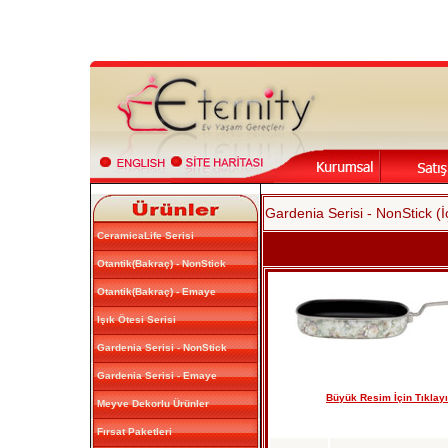
Gardenia Serisi - NonStick 
CeramicaLife Serisi
Otantik(Bakraç) - NonStick
Otantik(Bakraç) - Emaye
Işık Ötesi Serisi
Gardenia Serisi - NonStick
Gardenia Serisi - Emaye
Büyük Resim İçin Tıklayı
Meyve Dekorlu Ürünler
Fırsat Paketleri