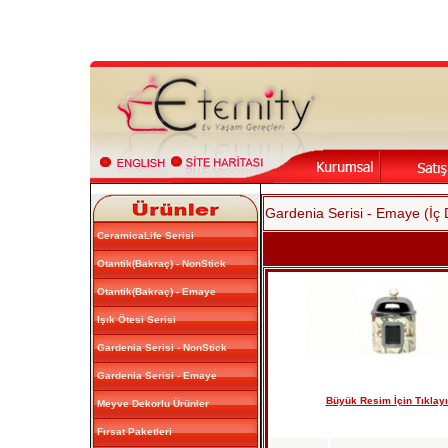
Gardenia Serisi - Emaye (İç
CeramicaLife Serisi
Otantik(Bakraç) - NonStick
Otantik(Bakraç) - Emaye
Işık Ötesi Serisi
Gardenia Serisi - NonStick
Gardenia Serisi - Emaye
Büyük Resim İçin Tıklayı
Meyve Dekorlu Ürünler
Fırsat Paketleri