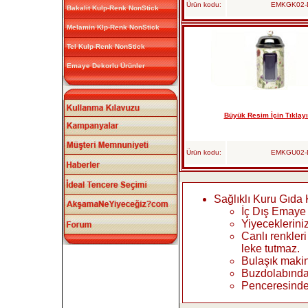
Ürün kodu:
EMKGK02-
Bakalit Kulp-Renk NonStick
Melamin Klp-Renk NonStick
Tel Kulp-Renk NonStick
Emaye Dekorlu Ürünler
Büyük Resim İçin Tıklayı
Ürün kodu:
EMKGU02-
Sağlıklı Kuru Gıda 
İç Dış Emaye
Yiyeceklerini
Canlı renkler
leke tutmaz.
Bulaşık makin
Buzdolabında 
Penceresinden 