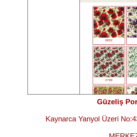
6832
2768
Güzeliş Por
Kaynarca Yanyol Üzeri No:4
2956
MERKEZ