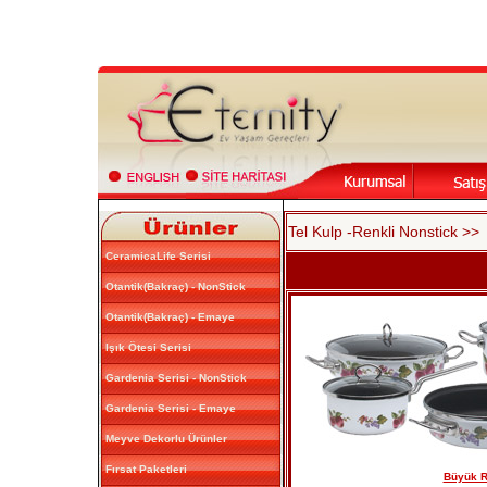
Tel Kulp -Renkli Nonstick >>
CeramicaLife Serisi
Otantik(Bakraç) - NonStick
Otantik(Bakraç) - Emaye
Işık Ötesi Serisi
Gardenia Serisi - NonStick
Gardenia Serisi - Emaye
Meyve Dekorlu Ürünler
Fırsat Paketleri
Büyük Re