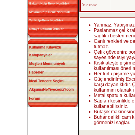
Bakalit Kulp-Renk NonStick
Ürün kodu:
Melamin Klp-Renk NonStick
Tel Kulp-Renk NonStick
Yanmaz, Yapışmaz S
Emaye Dekorlu Ürünler
Paslanmaz çelik ta
sağlıklı beslenmeni
Canlı renkleri ve d
tutmaz.
Çelik gövdenin; po
sayesinde ısıyı yaya
Kısık ateşte pişirm
kullanılması öneril
Her türlu pişirme y
Güçlendirilmiş Exc
karşı dayanıklıdır.
kullanmını olanaklı 
Metal spatula kullan
Sapları kesinlikle e
kullanabilirsiniz.
Bulaşık makinesind
Buhar delikli cam 
görmenizi sağlar.